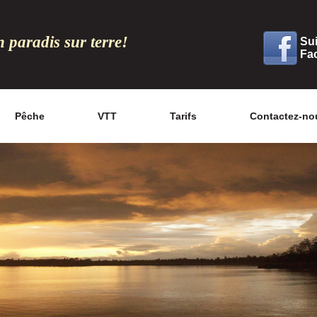
 paradis sur terre!
Su
Fa
Pêche
VTT
Tarifs
Contactez-no