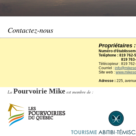
Contactez-nous
Propriétaires
Numéro d’établissem
Teléphone : 819 762-
819 763-
Télécopieur :
819 762
Courriel :
info@mikesou
Site web :
www.mikesou
Adresse :
225, avenue
Pourvoirie Mike
La
est membre de :